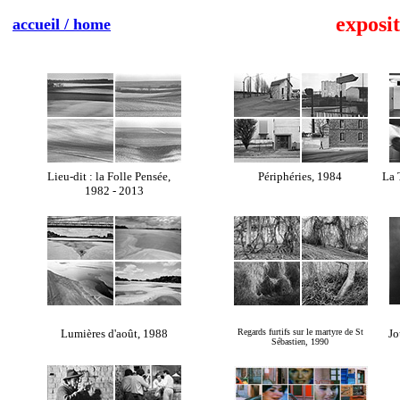
exposit
accueil / home
Lieu-dit : la Folle Pensée,
Périphéries, 1984
La 
1982 - 2013
Lumières d'août, 1988
Regards furtifs sur le martyre de St
Jo
Sébastien, 1990