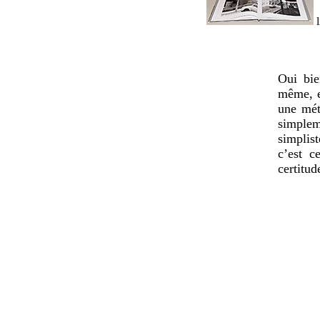
l
Oui bie
même, e
une mét
simpleme
simplis
c’est c
certitud