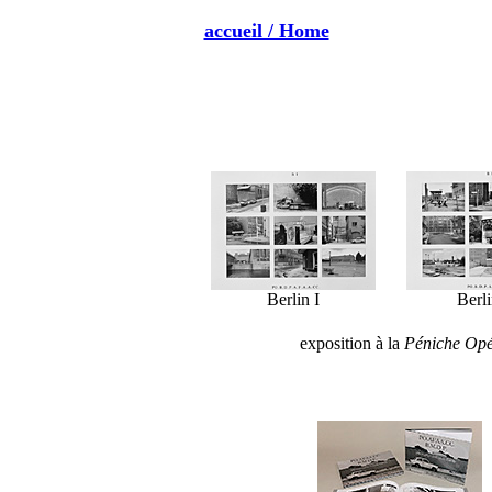
accueil / Home
B
erlin I
Berli
exposition à la
Péniche Op