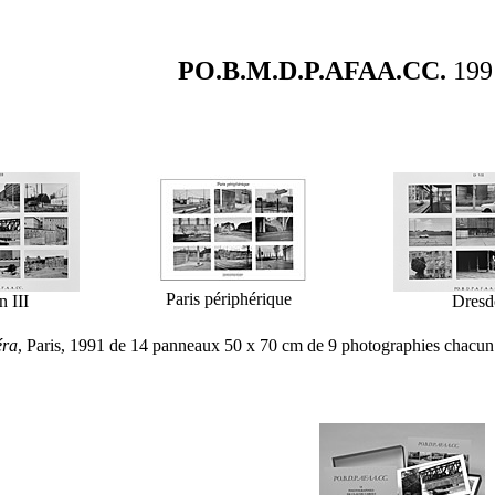
PO.B.M.D.P.AFAA.CC.
199
Paris périphérique
n III
Dresd
éra
, Paris, 1991
de
14 panneaux 50 x 70 cm de 9 photographies chacun e