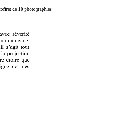
offret de 18 photographies
avec sévérité
u Communisme,
l s’agit tout
 la projection
re croire que
oigne de mes