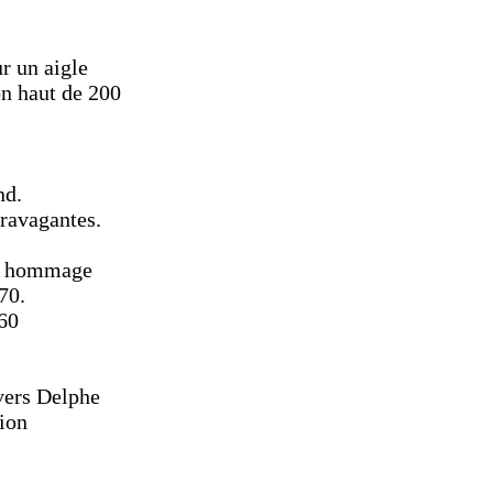
ur un aigle
on haut de 200
nd.
travagantes.
en hommage
70.
960
 vers Delphe
tion