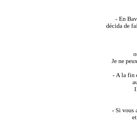
- En Bavi
décida de fa
o
Je ne peux
- A la fi
a
I
- Si vous 
et