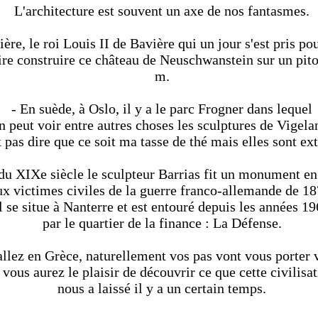
L'architecture est souvent un axe de nos fantasmes.
ère, le roi Louis II de Bavière qui un jour s'est pris po
ire construire ce château de Neuschwanstein sur un pit
m.
- En suède, à Oslo, il y a le parc Frogner dans lequel
n peut voir entre autres choses les sculptures de Vigela
 pas dire que ce soit ma tasse de thé mais elles sont ex
n du XIXe siècle le sculpteur Barrias fit un monument 
ux victimes civiles de la guerre franco-allemande de 18
l se situe à Nanterre et est entouré depuis les années 1
par le quartier de la finance : La Défense.
allez en Grèce, naturellement vos pas vont vous porter
 vous aurez le plaisir de découvrir ce que cette civilisa
nous a laissé il y a un certain temps.